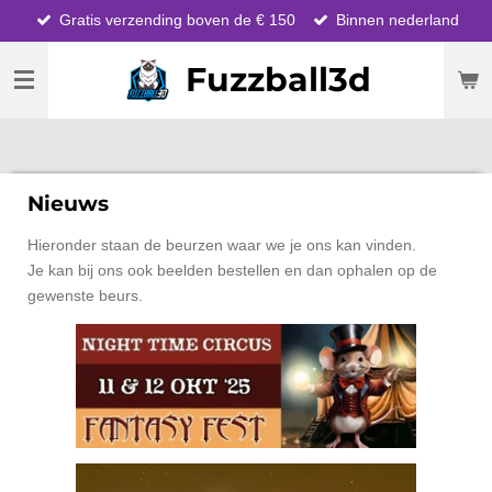
Gratis verzending boven de € 150
Binnen nederland
Ga
direct
Fuzzball3d
naar
de
hoofdinhoud
Nieuws
Hieronder staan de beurzen waar we je ons kan vinden.
Je kan bij ons ook beelden bestellen en dan ophalen op de
gewenste beurs.