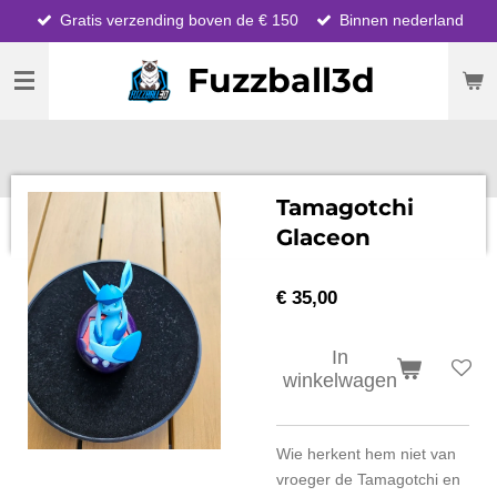
Gratis verzending boven de € 150
Binnen nederland
Ga
direct
Fuzzball3d
naar
de
hoofdinhoud
Tamagotchi
Glaceon
€ 35,00
In
winkelwagen
Wie herkent hem niet van
vroeger de Tamagotchi en