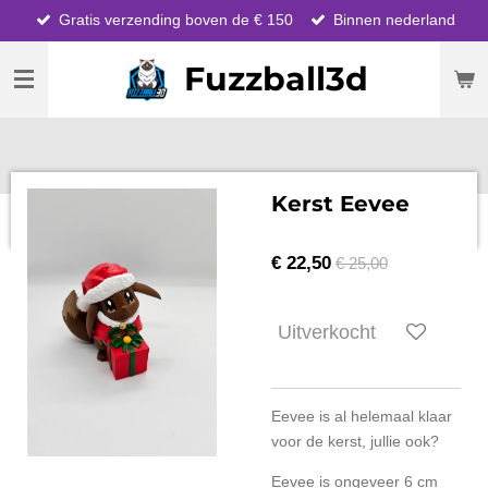
Gratis verzending boven de € 150
Binnen nederland
Ga
direct
Fuzzball3d
naar
de
hoofdinhoud
Kerst Eevee
€ 22,50
€ 25,00
Uitverkocht
Eevee is al helemaal klaar
voor de kerst, jullie ook?
Eevee is ongeveer 6 cm