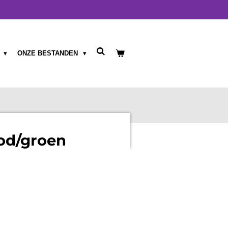
T
ONZE BESTANDEN
od/groen