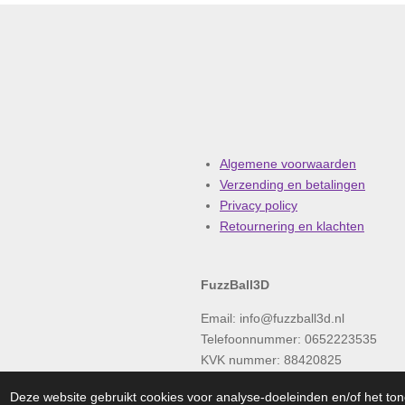
Algemene voorwaarden
Verzending en betalingen
Privacy policy
Retournering en klachten
FuzzBall3D
Email: info@fuzzball3d.nl
Telefoonnummer:
0652223535
KVK nummer: 88420825
© 2023 FUZZBALL3D
Deze website gebruikt cookies voor analyse-doeleinden en/of het ton