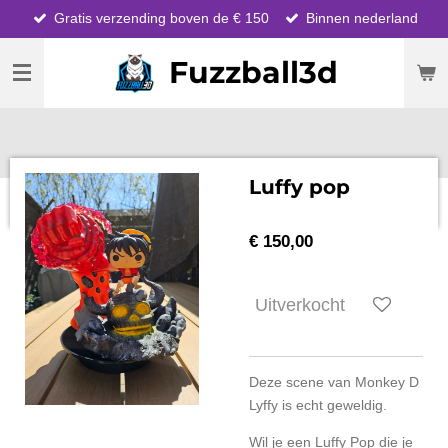
Gratis verzending boven de € 150
Binnen nederland
Ga
direct
Fuzzball3d
naar
de
hoofdinhoud
Luffy pop
€ 150,00
Uitverkocht
Deze scene van Monkey D
Lyffy is echt geweldig.
Wil je een Luffy Pop die je