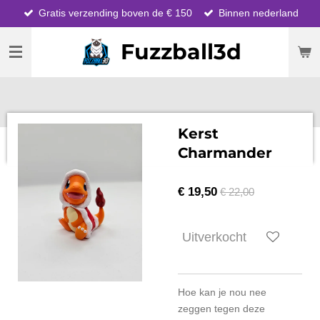
Gratis verzending boven de € 150
Binnen nederland
Ga
direct
Fuzzball3d
naar
de
hoofdinhoud
Kerst
Charmander
€ 19,50
€ 22,00
Uitverkocht
Hoe kan je nou nee
zeggen tegen deze