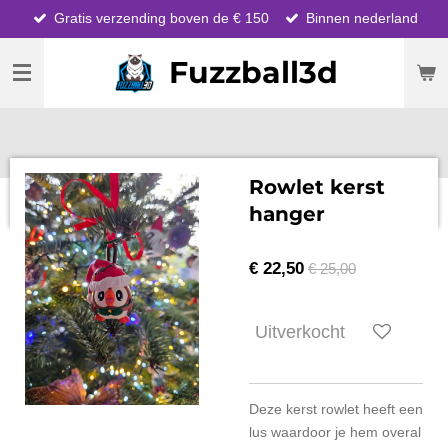
Gratis verzending boven de € 150
Binnen nederland
Ga
direct
Fuzzball3d
naar
de
hoofdinhoud
Rowlet kerst
hanger
€ 22,50
€ 25,00
Uitverkocht
Deze kerst rowlet heeft een
lus waardoor je hem overal