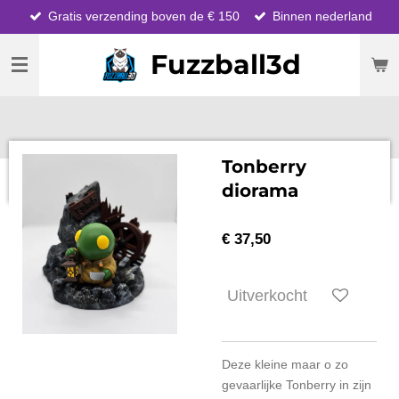
Gratis verzending boven de € 150
Binnen nederland
Ga
direct
Fuzzball3d
naar
de
hoofdinhoud
Tonberry
diorama
€ 37,50
Uitverkocht
Deze kleine maar o zo
gevaarlijke Tonberry in zijn