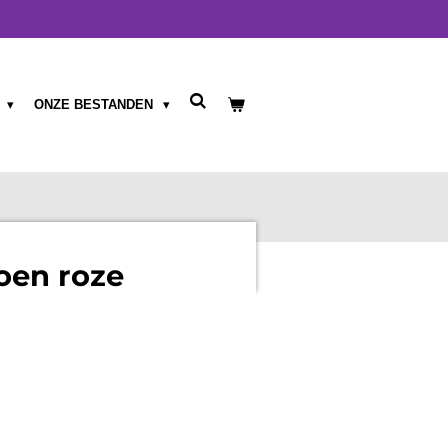
T
ONZE BESTANDEN
oen roze