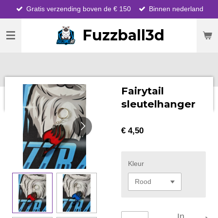
Gratis verzending boven de € 150
Binnen nederland
Ga
direct
Fuzzball3d
naar
de
hoofdinhoud
Fairytail
sleutelhanger
€ 4,50
Kleur
In