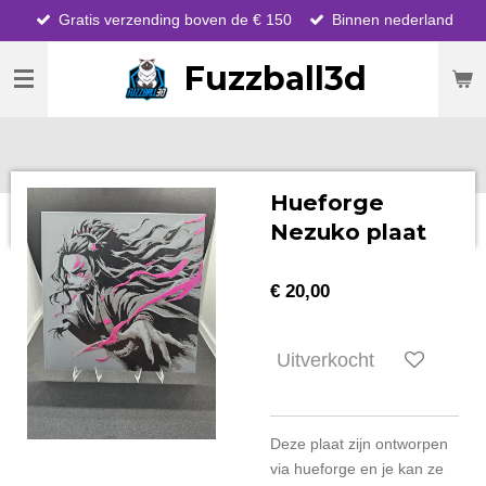
Gratis verzending boven de € 150
Binnen nederland
Ga
direct
Fuzzball3d
naar
de
hoofdinhoud
Hueforge
Nezuko plaat
€ 20,00
Uitverkocht
Deze plaat zijn ontworpen
via hueforge en je kan ze