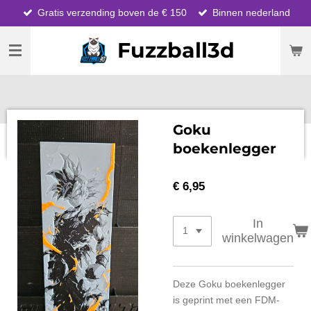
Gratis verzending boven de € 150
Binnen nederland
Ga
direct
Fuzzball3d
naar
de
hoofdinhoud
Goku
boekenlegger
€ 6,95
In
winkelwagen
Deze Goku boekenlegger
is geprint met een FDM-