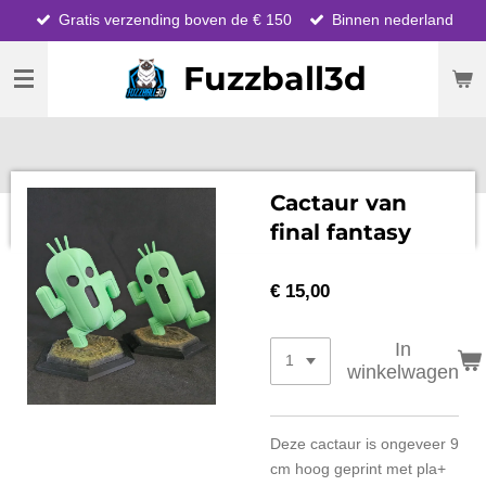
Gratis verzending boven de € 150
Binnen nederland
Ga
direct
Fuzzball3d
naar
de
hoofdinhoud
Cactaur van
final fantasy
€ 15,00
In
winkelwagen
Deze cactaur is ongeveer 9
cm hoog geprint met pla+