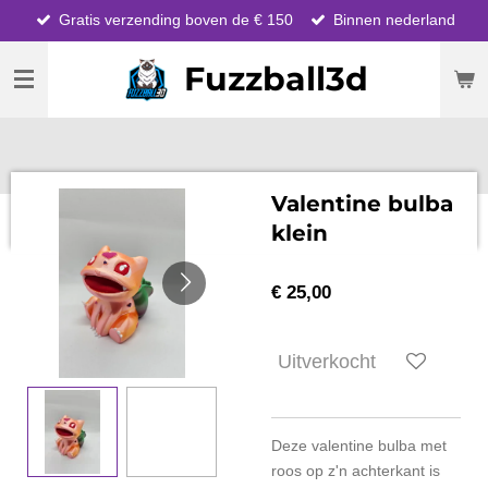
Gratis verzending boven de € 150
Binnen nederland
Ga
direct
Fuzzball3d
naar
de
hoofdinhoud
Valentine bulba
klein
€ 25,00
Uitverkocht
Deze valentine bulba met
roos op z'n achterkant is