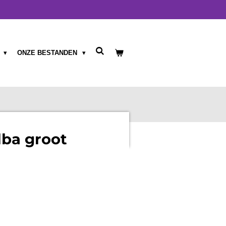
T
ONZE BESTANDEN
lba groot