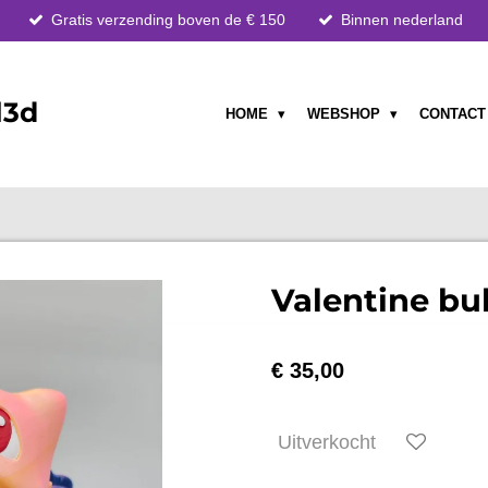
Gratis verzending boven de € 150
Binnen nederland
l3d
HOME
WEBSHOP
CONTAC
Valentine bu
€ 35,00
Uitverkocht