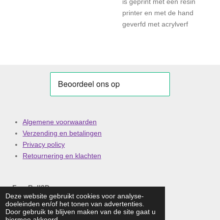
is geprint met een resin
printer en met de hand
geverfd met acrylverf
Algemene voorwaarden
Verzending en betalingen
Privacy policy
Retournering en klachten
FuzzBall3D
Deze website gebruikt cookies voor analyse-
doeleinden en/of het tonen van advertenties.
Email: info@fuzzball3d.nl
Door gebruik te blijven maken van de site gaat u
Telefoonnummer:
0652223535
hiermee akkoord.