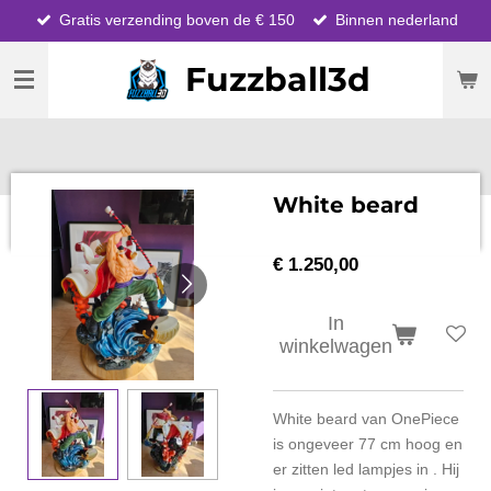
Gratis verzending boven de € 150
Binnen nederland
Ga
direct
Fuzzball3d
naar
de
hoofdinhoud
White beard
€ 1.250,00
In
winkelwagen
White beard van OnePiece
is ongeveer 77 cm hoog en
er zitten led lampjes in . Hij