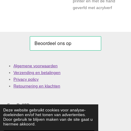
printer en met de hand
geverfd met acrylverf
Algemene voorwaarden
Verzending en betalingen
Privacy policy
Retournering en klachten
FuzzBall3D
Deze website gebruikt cookies voor analyse-
doeleinden en/of het tonen van advertenties.
Email: info@fuzzball3d.nl
Door gebruik te blijven maken van de site gaat u
Telefoonnummer:
0652223535
hiermee akkoord.
KVK nummer: 88420825