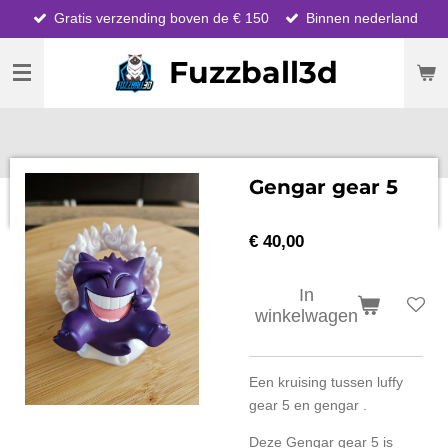
Gratis verzending boven de € 150
Binnen nederland
Ga
direct
Fuzzball3d
naar
de
hoofdinhoud
Gengar gear 5
€ 40,00
In
winkelwagen
Een kruising tussen luffy
gear 5 en gengar .
Deze Gengar gear 5 is