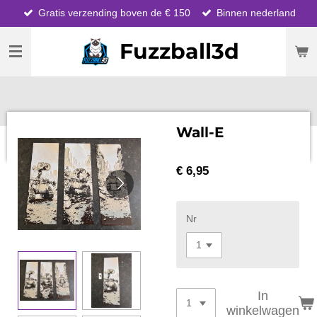
Gratis verzending boven de € 150
Binnen nederland
Ga
direct
Fuzzball3d
naar
de
hoofdinhoud
Wall-E
€ 6,95
Nr
In
winkelwagen